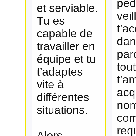
péd
et serviable.
veil
Tu es
t’a
capable de
dan
travailler en
par
équipe et tu
tou
t’adaptes
t’a
vite à
acq
différentes
nom
situations.
com
req
Alors