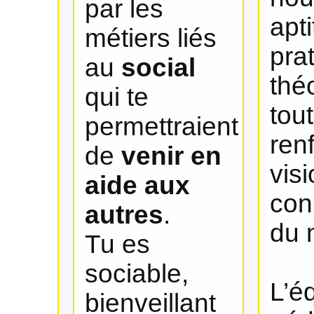
par les
apt
métiers liés
pra
au
social
thé
qui te
tou
permettraient
ren
de
venir en
visi
aide aux
con
autres
.
du 
Tu es
sociable,
L’é
bienveillant