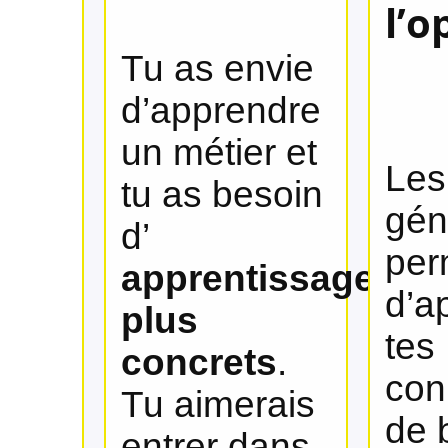
l’o
Tu as envie
d’apprendre
un métier et
Les
tu as besoin
gén
d’
per
apprentissages
d’a
plus
tes
concrets
.
con
Tu aimerais
de 
entrer dans