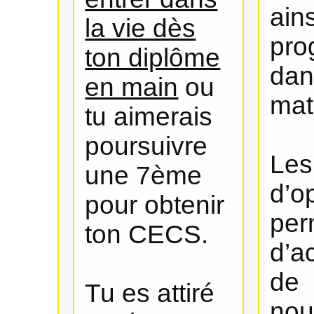
ain
la vie dès
pro
ton diplôme
dan
en main
ou
mat
tu aimerais
poursuivre
Les
une 7ème
d’o
pour obtenir
per
ton CECS.
d’a
de
Tu es attiré
nou